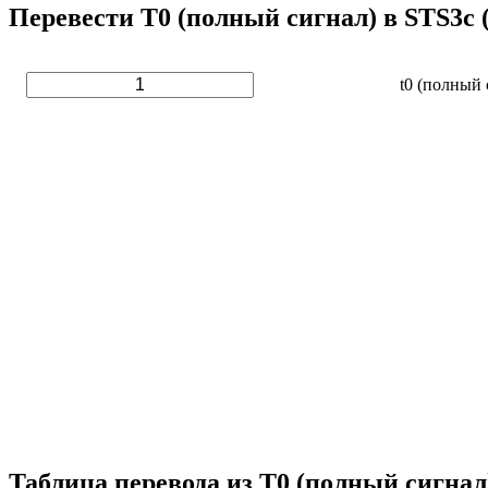
Перевести T0 (полный сигнал) в STS3c 
t0 (полный 
Таблица перевода из T0 (полный сигнал