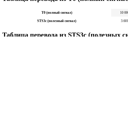
T0 (полный сигнал)
10 00
STS3c (полезный сигнал)
3.60
Таблица перевода из STS3c (полезных с
STS3c (полезный сигнал)
1
T0 (полный сигнал)
2 777.143
Калькуляторы по физике
Решение задач по физике, подготовка к ЭГЕ и ГИА,
Матема
механика термодинамика и др.
степен
Калькуляторы по физике
другие
Матема