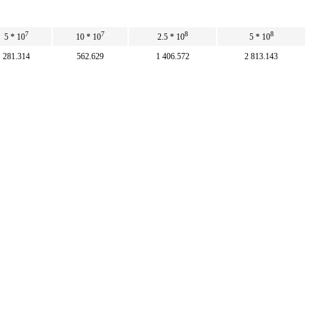
7
7
8
8
5 * 10
10 * 10
2.5 * 10
5 * 10
281.314
562.629
1 406.572
2 813.143
50
100
250
500
7
7
7
8 886 857.143
1.78 * 10
4.44 * 10
8.89 * 10