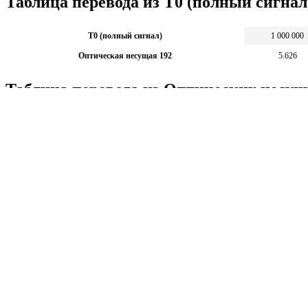
Таблица перевода из T0 (полный сигна
T0 (полный сигнал)
1 000 000
Оптическая несущая 192
5.626
Таблица перевода из Оптических несущи
Оптическая несущая 192
1
T0 (полный сигнал)
177 737.143
Калькуляторы по физике
Решение задач по физике, подготовка к ЭГЕ и ГИА,
Матема
механика термодинамика и др.
степен
Калькуляторы по физике
другие
Матема