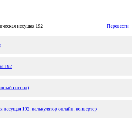
ическая несущая 192
Перевести
)
ая 192
олный сигнал)
я несущая 192, калькулятор онлайн, конвертер