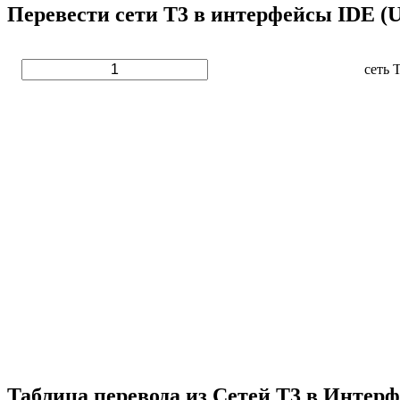
Перевести сети T3 в интерфейсы IDE (
сеть 
Таблица перевода из Сетей T3 в Интер