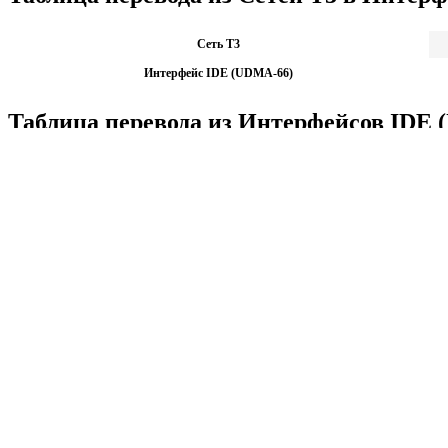
Сеть T3
Интерфейс IDE (UDMA-66)
Таблица перевода из Интерфейсов IDE 
Интерфейс IDE (UDMA-66)
Сеть T3
1
Калькуляторы по физике
Решение задач по физике, подготовка к ЭГЕ и ГИА,
Матема
механика термодинамика и др.
степен
Калькуляторы по физике
другие
Матема