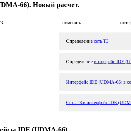
UDMA-66). Новый расчет.
T3
поменять
инте
Определение
сеть T3
Определение
интерфейс IDE (
Интерфейс IDE (UDMA-66) в се
Сеть T3 в интерфейс IDE (UDMA
фейсы IDE (UDMA-66)