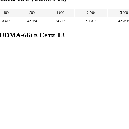
100
500
1 000
2 500
5 000
8.473
42.364
84.727
211.818
423.63
(UDMA-66) в Сети T3
1
5
10
25
50
1.803
59.013
118.026
295.064
590.129
Математические
калькуляторы
тические калькуляторы: корни, дроби,
и, уравнения, фигуры, системы счисления и
 калькуляторы.
тические калькуляторы