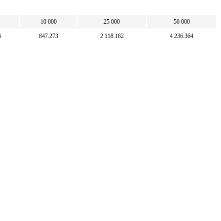
10 000
25 000
50 000
6
847.273
2 118.182
4 236.364
100
250
500
1 180.258
2 950.644
5 901.288