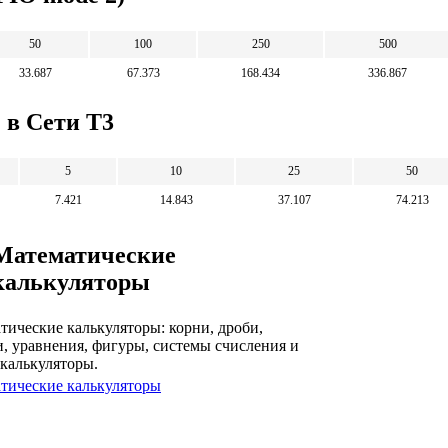
50
100
250
500
33.687
67.373
168.434
336.867
 в Сети T3
5
10
25
50
7.421
14.843
37.107
74.213
Математические
калькуляторы
тические калькуляторы: корни, дроби,
и, уравнения, фигуры, системы счисления и
 калькуляторы.
тические калькуляторы