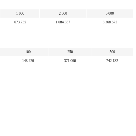
1 000
2 500
5 000
673.735
1 684.337
3 368.675
100
250
500
148.426
371.066
742.132