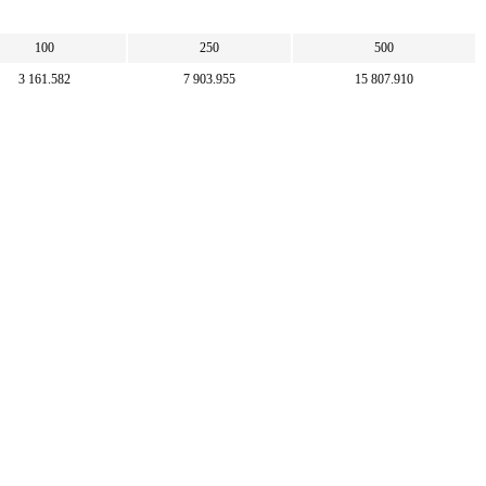
100
250
500
3 161.582
7 903.955
15 807.910
10 000
25 000
50 000
316.297
790.743
1 581.487