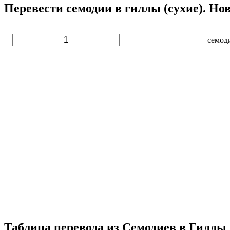
Перевести семодии в гиллы (сухие). Но
семод
Таблица перевода из Семодиев в Гиллы 