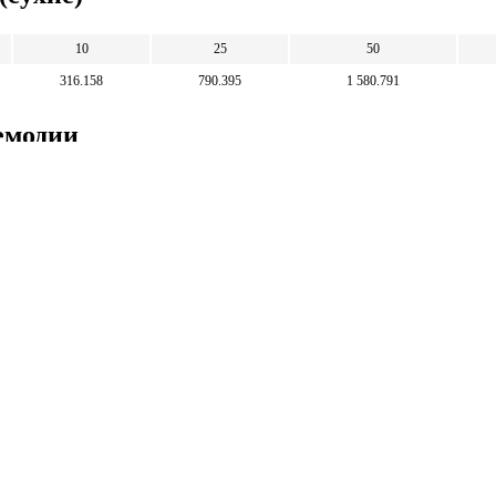
10
25
50
316.158
790.395
1 580.791
Семодии
1 000
2 500
5 000
31.63
79.074
158.149
Математические
калькуляторы
тические калькуляторы: корни, дроби,
и, уравнения, фигуры, системы счисления и
 калькуляторы.
тические калькуляторы