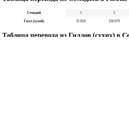
Семодий
1
5
Гилл (сухой)
31.616
158.079
Таблица перевода из Гиллов (сухих) в 
Гилл (сухой)
100
500
Семодий
3.163
15.815
Калькуляторы по физике
Решение задач по физике, подготовка к ЭГЕ и ГИА,
Матема
механика термодинамика и др.
степен
Калькуляторы по физике
другие
Матема