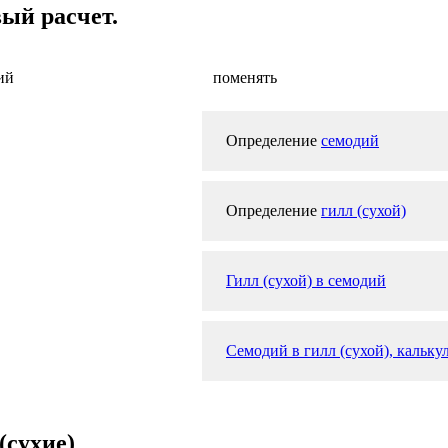
вый расчет.
ий
поменять
Определение
семодий
Определение
гилл (сухой)
Гилл (сухой) в семодий
Семодий в гилл (сухой), кальку
(сухие)