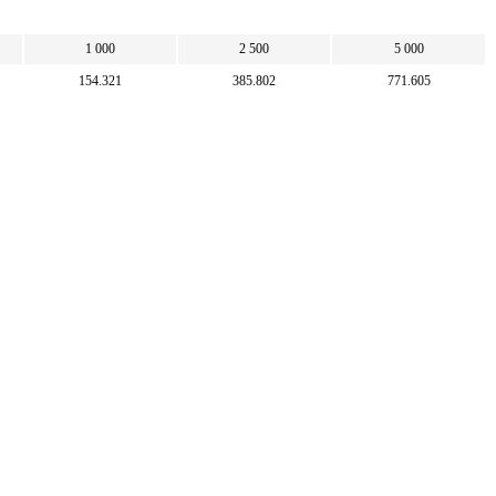
1 000
2 500
5 000
154.321
385.802
771.605
50
100
250
500
324
648
1 620
3 240