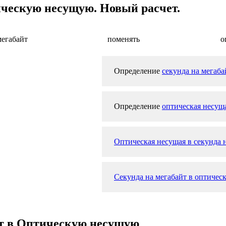
ическую несущую. Новый расчет.
мегабайт
поменять
о
Определение
секунда на мегаба
Определение
оптическая несущ
Оптическая несущая в секунда 
Секунда на мегабайт в оптическ
йт в Оптическую несущую