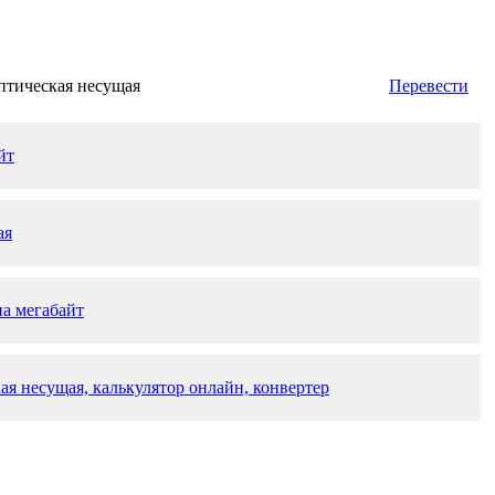
птическая несущая
Перевести
йт
ая
на мегабайт
ая несущая, калькулятор онлайн, конвертер