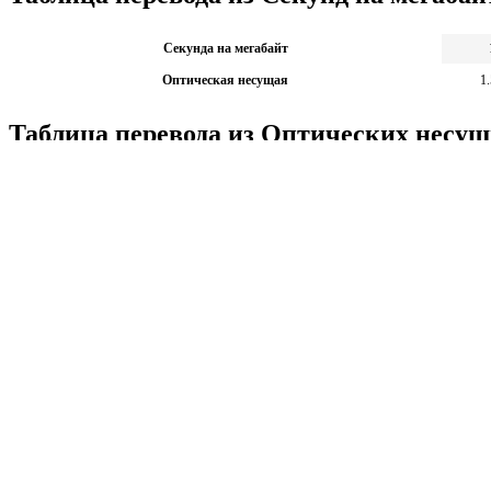
Секунда на мегабайт
Оптическая несущая
1
Таблица перевода из Оптических несущ
Оптическая несущая
Секунда на мегабайт
Калькуляторы по физике
Решение задач по физике, подготовка к ЭГЕ и ГИА,
Матема
механика термодинамика и др.
степен
Калькуляторы по физике
другие
Матема