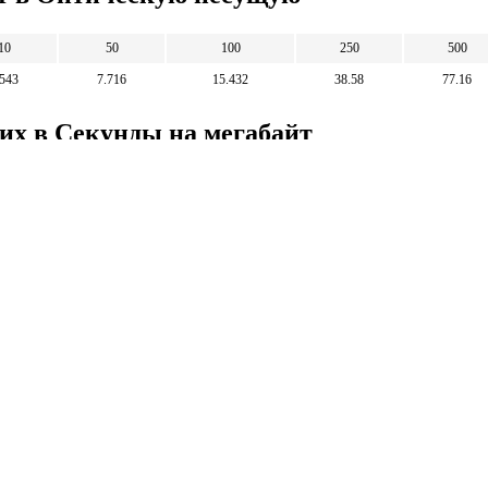
10
50
100
250
500
.543
7.716
15.432
38.58
77.16
их в Секунды на мегабайт
1
5
10
25
6.48
32.4
64.8
162
Математические
калькуляторы
тические калькуляторы: корни, дроби,
и, уравнения, фигуры, системы счисления и
 калькуляторы.
тические калькуляторы