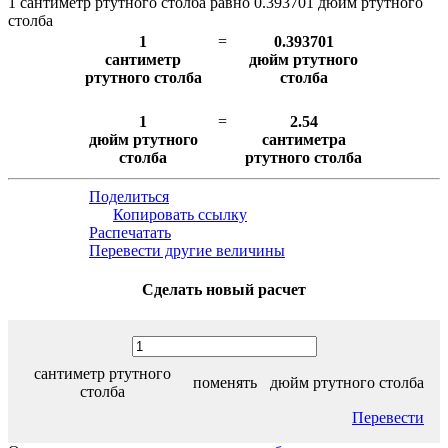
1 сантиметр ртутного столба равно 0.393701 дюйм ртутного
столба
1
=
0.393701
сантиметр
дюйм ртутного
ртутного столба
столба
1
=
2.54
дюйм ртутного
сантиметра
столба
ртутного столба
Поделиться
Копировать ссылку
Распечатать
Перевести другие величины
Сделать новый расчет
сантиметр ртутного
поменять
дюйм ртутного столба
столба
Перевести