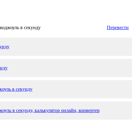
коджоуль в секунду
Перевести
кунду
унду
жоуль в секунду
оуль в секунду, калькулятор онлайн, конвертер