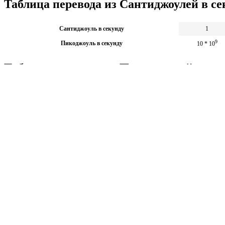
Таблица перевода из Сантиджоулей в се
Сантиджоуль в секунду
1
9
Пикоджоуль в секунду
10 * 10
Таблица перевода из Пикоджоулей в сек
9
Пикоджоуль в секунду
10 * 10
Сантиджоуль в секунду
1
Калькуляторы по физике
Решение задач по физике, подготовка к ЭГЕ и ГИА,
Матема
механика термодинамика и др.
степен
Калькуляторы по физике
другие
Матема