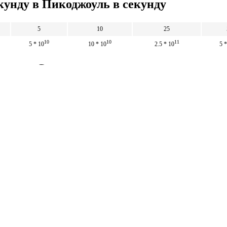
кунду в Пикоджоуль в секунду
5
10
25
10
10
11
5 * 10
10 * 10
2.5 * 10
5 *
унду в Сантиджоуль в секунду
10
10
11
5 * 10
10 * 10
2.5 * 10
5 *
5
10
25
Математические
калькуляторы
тические калькуляторы: корни, дроби,
и, уравнения, фигуры, системы счисления и
 калькуляторы.
тические калькуляторы