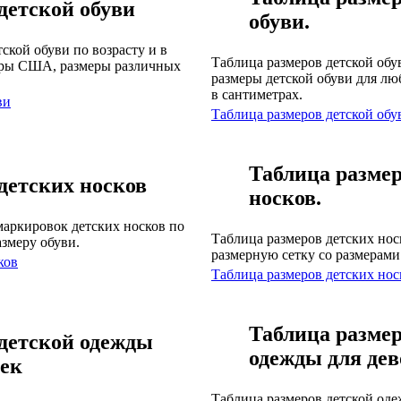
детской обуви
обуви.
ской обуви по возрасту и в
Таблица размеров детской обу
меры США, размеры различных
размеры детской обуви для лю
в сантиметрах.
ви
Таблица размеров детской обу
Таблица размер
детских носков
носков.
маркировок детских носков по
Таблица размеров детских нос
азмеру обуви.
размерную сетку со размерами
ков
Таблица размеров детских нос
Таблица размер
детской одежды
одежды для дев
чек
Таблица размеров детской оде