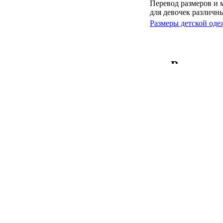
Перевод размеров и 
для девочек различны
Размеры детской оде
Размеры 
обуви
Перевод размеров и 
обуви для мальчиков 
Размеры подростково
Размеры 
малышей,
Перевод размеров и 
малышей, младенцев
странах мира.