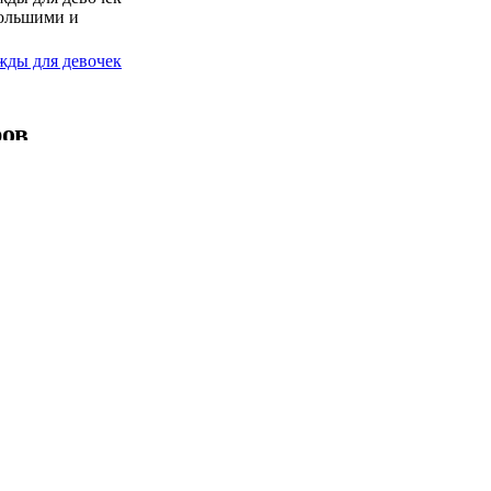
большими и
жды для девочек
ров
буви.
ой обуви содержит
уви для любых
й обуви.
ров одежды
младенцев,
х
 малышей,