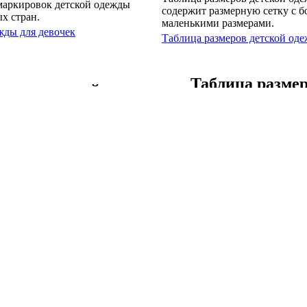
маркировок детской одежды
содержит размерную сетку с 
х стран.
маленькими размерами.
жды для девочек
Таблица размеров детской оде
Таблица разме
подростковой
подростковой о
Таблица размеров подростков
маркировок подростковой
все размеры подростковой об
и девочек различных стран.
размеров.
й обуви
Таблица размеров подростково
Таблица разме
одежды для
для малышей, 
 младенцев
новорожденны
маркировок одежды для
Таблица размеров одежды для
, новорожденных в различных
младенцев, новорожденных