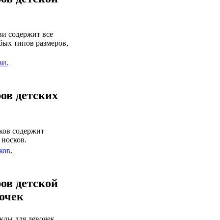
ви содержит все
бых типов размеров,
ви.
ов детских
ков содержит
 носков.
ков.
ов детской
очек
жды для девочек