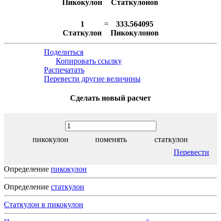
Пикокулон
Статкулонов
1
=
333.564095
Статкулон
Пикокулонов
Поделиться
Копировать ссылку
Распечатать
Перевести другие величины
Сделать новый расчет
пикокулон
поменять
статкулон
Перевести
Определение
пикокулон
Определение
статкулон
Статкулон в пикокулон