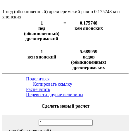
1 пед (обыкновенный) древнеримский равно 0.175748 кен
японских
1
=
0.175748
пед
кен японских
(обыкновенный)
древнеримский
1
=
5.689959
кен японский
педов
(обыкновенных)
древнеримских
Поделиться
Копировать ссылку
Распечатать
Перевести другие величины
Сделать новый расчет
пед (обыкновенный)