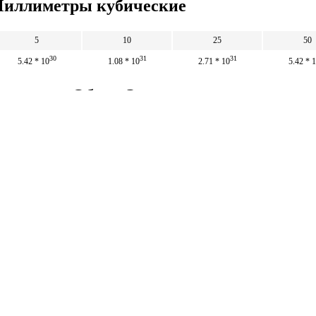
 Миллиметры кубические
5
10
25
50
30
31
31
5.42 * 10
1.08 * 10
2.71 * 10
5.42 * 
ических в Объем Земли
31
31
32
5 * 10
10 * 10
2.5 * 10
5 * 
46.168
92.336
230.84
461
Математические
калькуляторы
тические калькуляторы: корни, дроби,
и, уравнения, фигуры, системы счисления и
 калькуляторы.
тические калькуляторы