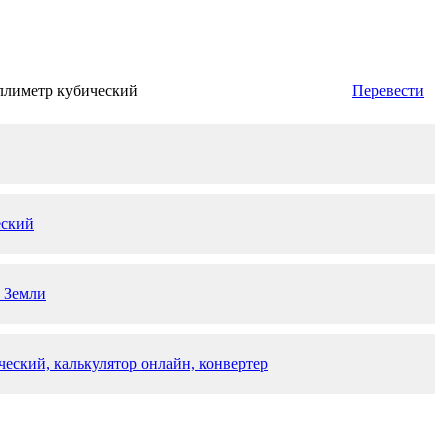
ллиметр кубический
Перевести
еский
 Земли
еский, калькулятор онлайн, конвертер