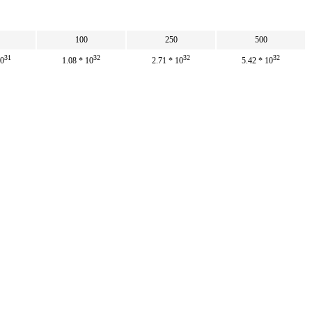
100
250
500
31
32
32
32
10
1.08 * 10
2.71 * 10
5.42 * 10
32
32
33
33
10
10 * 10
2.5 * 10
5 * 10
.681
923.361
2 308.403
4 616.805