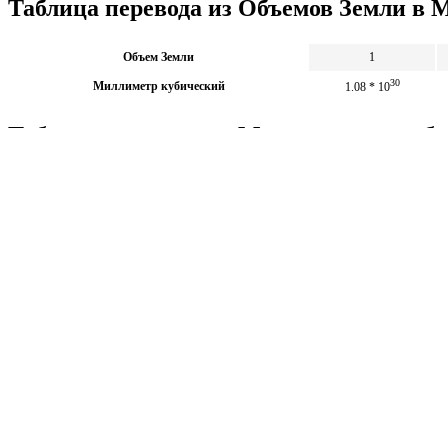
Таблица перевода из Объемов Земли в
Объем Земли
1
30
Миллиметр кубический
1.08 * 10
Таблица перевода из Миллиметров куб
30
Миллиметр кубический
10 * 10
Объем Земли
9.234
Калькуляторы по физике
Решение задач по физике, подготовка к ЭГЕ и ГИА,
Матема
механика термодинамика и др.
степен
Калькуляторы по физике
другие
Матема