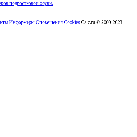
еров подростковой обуви.
акты
Информеры
Оповещения
Cookies
Calc.ru © 2000-2023