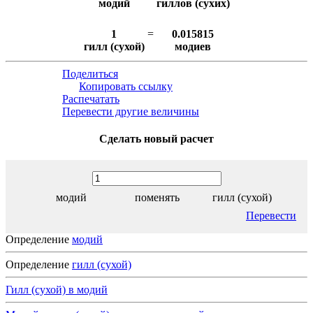
модий
гиллов (сухих)
1
=
0.015815
гилл (сухой)
модиев
Поделиться
Копировать ссылку
Распечатать
Перевести другие величины
Сделать новый расчет
модий
поменять
гилл (сухой)
Перевести
Определение
модий
Определение
гилл (сухой)
Гилл (сухой) в модий