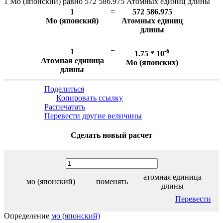
1 Мо (японский) равно 572 586.975 Атомных единиц длины
1
=
572 586.975
Мо (японский)
Атомных единиц
длины
1
=
-6
1.75 * 10
Атомная единица
Мо (японских)
длины
Поделиться
Копировать ссылку
Распечатать
Перевести другие величины
Сделать новый расчет
атомная единица
мо (японский)
поменять
длины
Перевести
Определение
мо (японский)