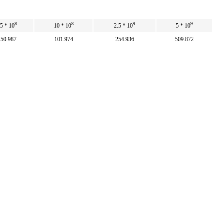
8
8
9
9
5 * 10
10 * 10
2.5 * 10
5 * 10
50.987
101.974
254.936
509.872
50
100
250
500
8
8
9
9
9 * 10
9.81 * 10
2.45 * 10
4.9 * 10