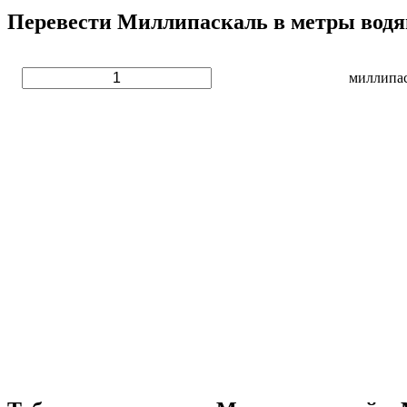
Перевести Миллипаскаль в метры водян
миллипа