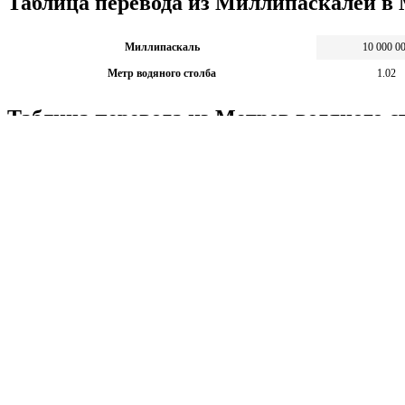
Таблица перевода из Миллипаскалей в 
Миллипаскаль
10 000 0
Метр водяного столба
1.02
Таблица перевода из Метров водяного 
Метр водяного столба
1
Миллипаскаль
9 806 375.421
Калькуляторы по физике
Решение задач по физике, подготовка к ЭГЕ и ГИА,
Матема
механика термодинамика и др.
степен
Калькуляторы по физике
другие
Матема