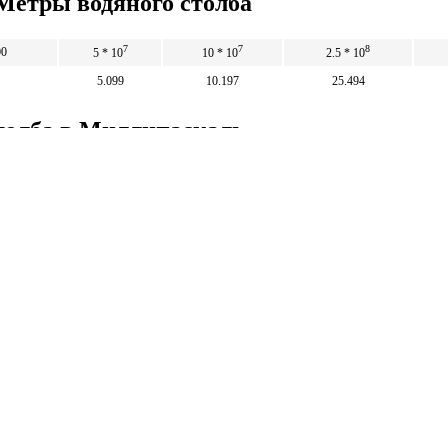
Метры водяного столба
7
7
8
00
5 * 10
10 * 10
2.5 * 10
5.099
10.197
25.494
столба в Миллипаскаль
5
10
25
7
7
8
4.9 * 10
9.81 * 10
2.45 * 10
4.
Математические
калькуляторы
тические калькуляторы: корни, дроби,
и, уравнения, фигуры, системы счисления и
 калькуляторы.
тические калькуляторы