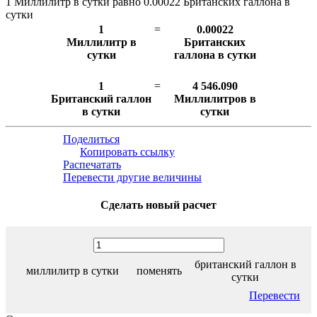
1 Миллилитр в сутки равно 0.00022 Британских галлона в
сутки
1
=
0.00022
Миллилитр в
Британских
сутки
галлона в сутки
1
=
4 546.090
Британский галлон
Миллилитров в
в сутки
сутки
Поделиться
Копировать ссылку
Распечатать
Перевести другие величины
Сделать новый расчет
британский галлон в
миллилитр в сутки
поменять
сутки
Перевести