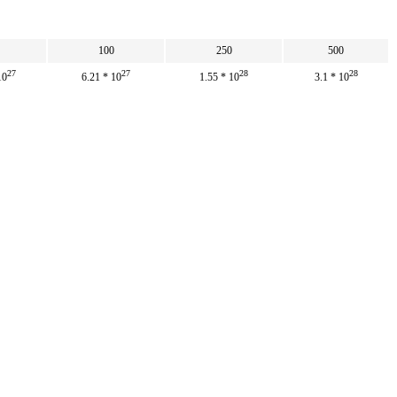
100
250
500
27
27
28
28
10
6.21 * 10
1.55 * 10
3.1 * 10
27
27
28
28
 * 10
10 * 10
2.5 * 10
5 * 10
0.543
161.087
402.717
805.435