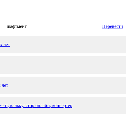
шафтмент
Перевести
х лет
 лет
ент, калькулятор онлайн, конвертер