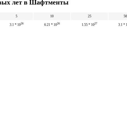
овых лет в Шафтменты
5
10
25
50
26
26
27
3.1 * 10
6.21 * 10
1.55 * 10
3.1 * 
ллиард световых лет
26
26
27
5 * 10
10 * 10
2.5 * 10
5
8.054
16.109
40.272
8
Математические
калькуляторы
тические калькуляторы: корни, дроби,
и, уравнения, фигуры, системы счисления и
 калькуляторы.
тические калькуляторы