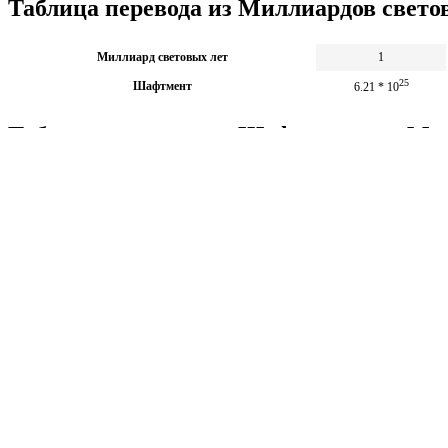
Таблица перевода из Миллиардов свет
Миллиард световых лет
1
25
Шафтмент
6.21 * 10
Таблица перевода из Шафтментов в Ми
25
Шафтмент
10 * 10
Миллиард световых лет
1.611
Калькуляторы по физике
Решение задач по физике, подготовка к ЭГЕ и ГИА,
Матема
механика термодинамика и др.
степен
Калькуляторы по физике
другие
Матема