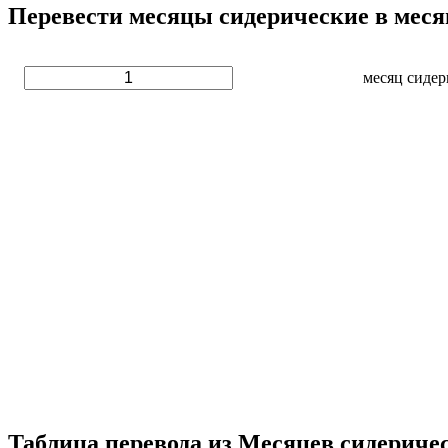
Перевести месяцы сидерические в меся
месяц сиде
Таблица перевода из Месяцев сидериче