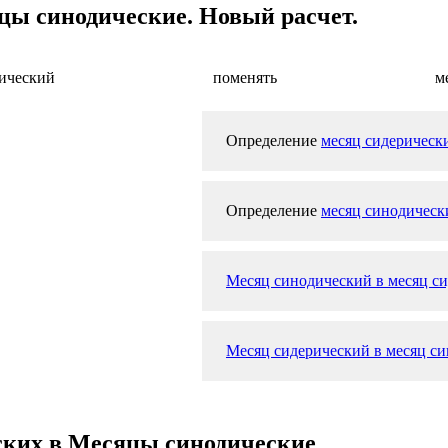
цы синодические. Новый расчет.
рический
поменять
м
Определение
месяц сидерическ
Определение
месяц синодическ
Месяц синодический в месяц с
Месяц сидерический в месяц си
ских в Месяцы синодические