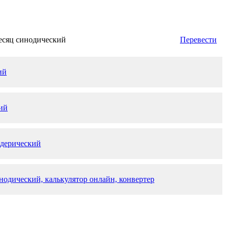
есяц синодический
Перевести
ий
ий
идерический
нодический, калькулятор онлайн, конвертер