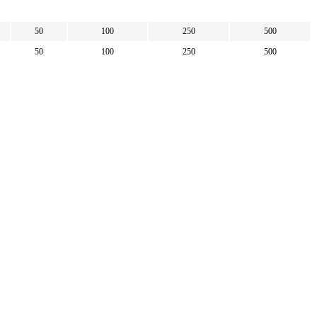
50
100
250
500
50
100
250
500
50
100
250
500
50
100
250
500