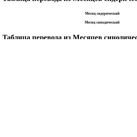
Месяц сидерический
Месяц синодический
Таблица перевода из Месяцев синодиче
Месяц синодический
Месяц сидерический
Калькуляторы по физике
Решение задач по физике, подготовка к ЭГЕ и ГИА,
Матема
механика термодинамика и др.
степен
Калькуляторы по физике
другие
Матема