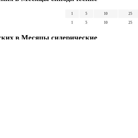
1
5
10
25
1
5
10
25
ских в Месяцы сидерические
1
5
10
25
1
5
10
25
Математические
калькуляторы
тические калькуляторы: корни, дроби,
и, уравнения, фигуры, системы счисления и
 калькуляторы.
тические калькуляторы