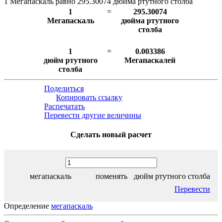
1 Мегапаскаль равно 295.30074 дюйма ртутного столба
1
=
295.30074
Мегапаскаль
дюйма ртутного
столба
1
=
0.003386
дюйм ртутного
Мегапаскалей
столба
Поделиться
Копировать ссылку
Распечатать
Перевести другие величины
Сделать новый расчет
мегапаскаль
поменять
дюйм ртутного столба
Перевести
Определение
мегапаскаль