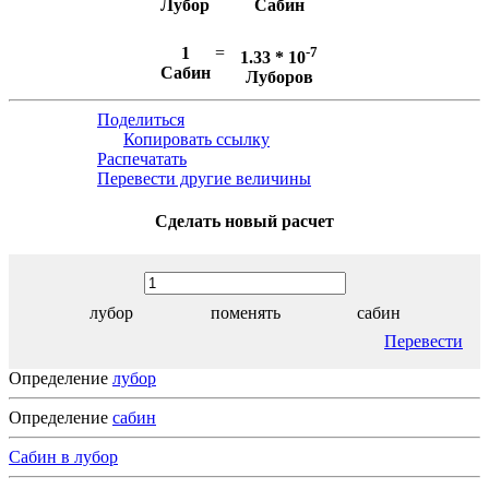
Лубор
Сабин
1
=
-7
1.33 * 10
Сабин
Луборов
Поделиться
Копировать ссылку
Распечатать
Перевести другие величины
Сделать новый расчет
лубор
поменять
сабин
Перевести
Определение
лубор
Определение
сабин
Сабин в лубор