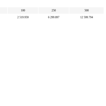
100
250
500
2 519.959
6 299.897
12 599.794
5 000
10 000
25 000
50 000
198.416
396.832
992.08
1 984.159