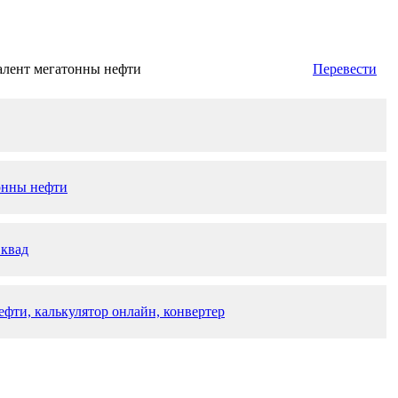
алент мегатонны нефти
Перевести
онны нефти
 квад
ефти, калькулятор онлайн, конвертер