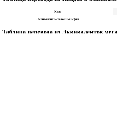
Квад
Эквивалент мегатонны нефти
Таблица перевода из Эквивалентов мег
Эквивалент мегатонны нефти
Квад
Калькуляторы по физике
Решение задач по физике, подготовка к ЭГЕ и ГИА,
Матема
механика термодинамика и др.
степен
Калькуляторы по физике
другие
Матема