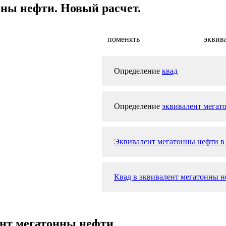
ны нефти. Новый расчет.
поменять
эквив
Определение
квад
Определение
эквивалент мегат
Эквивалент мегатонны нефти в
Квад в эквивалент мегатонны н
ент мегатонны нефти