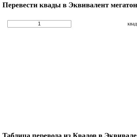
Перевести квады в Эквивалент мегатон
квад
Таблица перевода из Квадов в Эквивал