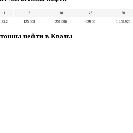
1
5
10
25
50
25.2
125.998
251.996
629.99
1 259.979
атонны нефти в Квады
100
500
1 000
2 500
3.968
19.842
39.683
99.208
Математические
калькуляторы
тические калькуляторы: корни, дроби,
и, уравнения, фигуры, системы счисления и
 калькуляторы.
тические калькуляторы