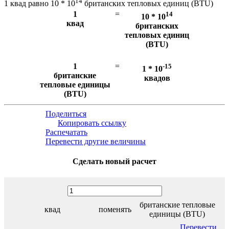
14
1 квад равно 10 * 10
британских тепловых единиц (BTU)
1
=
14
10 * 10
квад
британских
тепловых единиц
(BTU)
1
=
-15
1 * 10
британские
квадов
тепловые единицы
(BTU)
Поделиться
Копировать ссылку
Распечатать
Перевести другие величины
Сделать новый расчет
британские тепловые
квад
поменять
единицы (BTU)
Перевести