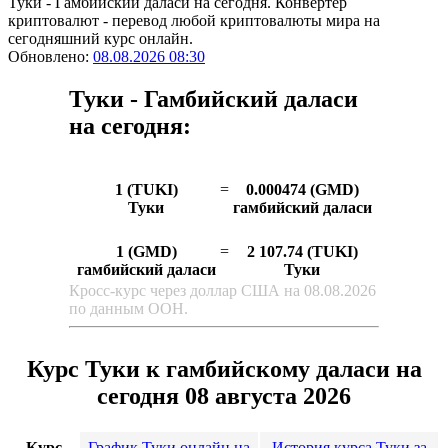
Туки - Гамбийский даласи на сегодня. Конвертер
криптовалют - перевод любой криптовалюты мира на
сегодняшний курс онлайн.
Обновлено:
08.08.2026 08:30
Туки - Гамбийский даласи
на сегодня:
1 (TUKI)
=
0.000474 (GMD)
Туки
гамбийский даласи
1 (GMD)
=
2 107.74 (TUKI)
гамбийский даласи
Туки
Кросс-курс через доллар США на 08.08.2026
по данным ООН.
Курс Туки к гамбийскому даласи на
сегодня 08 августа 2026
Курс
График Туки онлайн на
История курса Туки за