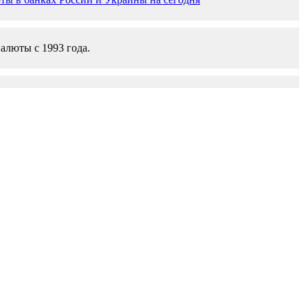
валюты с 1993 года.
ать деньги?
HB
25 000 THB
50 000 THB
UR
654.22 EUR
1 308.45 EUR
R
250 EUR
500 EUR
THB
9 553.32 THB
19 106.65 THB