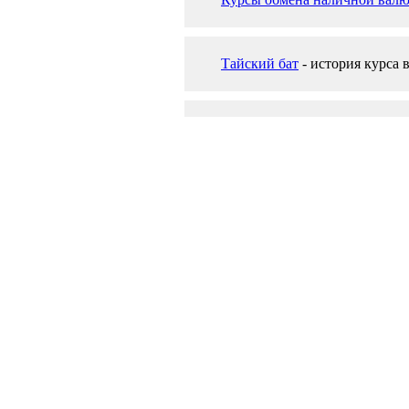
Тайский бат
- история курса 
Рейтинг акций. Куда вкладыв
2 500 THB
5 000 THB
10 000 T
65.42 EUR
130.84 EUR
261.69 E
25 EUR
50 EUR
100 EU
955.33 THB
1 910.66 THB
3 821.33 
Курсы валюты онлайн,
биржа форекс (forex)