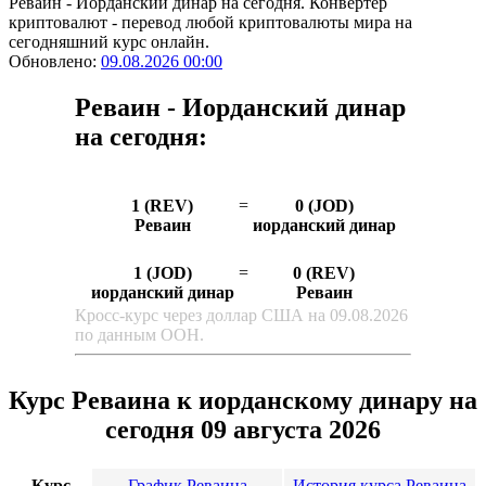
Реваин - Иорданский динар на сегодня. Конвертер
криптовалют - перевод любой криптовалюты мира на
сегодняшний курс онлайн.
Обновлено:
09.08.2026 00:00
Реваин - Иорданский динар
на сегодня:
1 (REV)
=
0 (JOD)
Реваин
иорданский динар
1 (JOD)
=
0 (REV)
иорданский динар
Реваин
Кросс-курс через доллар США на 09.08.2026
по данным ООН.
Курс Реваина к иорданскому динару на
сегодня 09 августа 2026
Курс
График Реваина
История курса Реваина