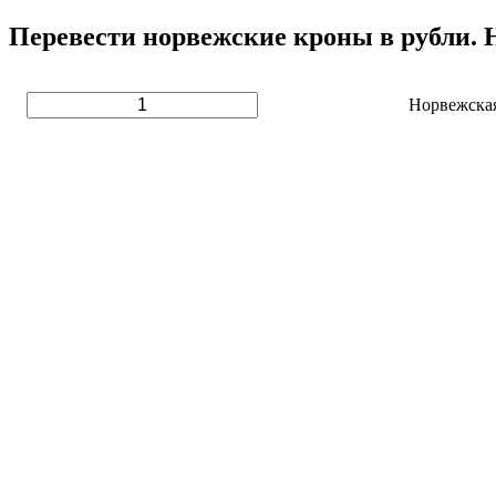
Перевести норвежские кроны в рубли. 
Норвежска
Норвежская крона (NOK)
1 NOK
5 NOK
10 NOK