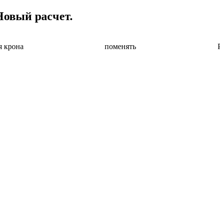
Новый расчет.
я крона
поменять
Курс норвежская крона (NOK)
Курсы обмена наличной валю
Норвежская крона
- история 
Рейтинг акций. Куда вкладыв
25 NOK
50 NOK
100 NOK