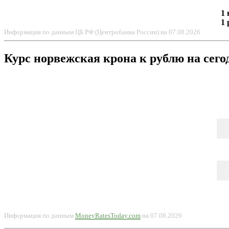
1 
1 
Информация по данным ЦБ РФ (Центробанка России) на 07.08.2026
Курс норвежская крона к рублю на сегод
Информация по данным
MoneyRatesToday.com
на 07.08.2026