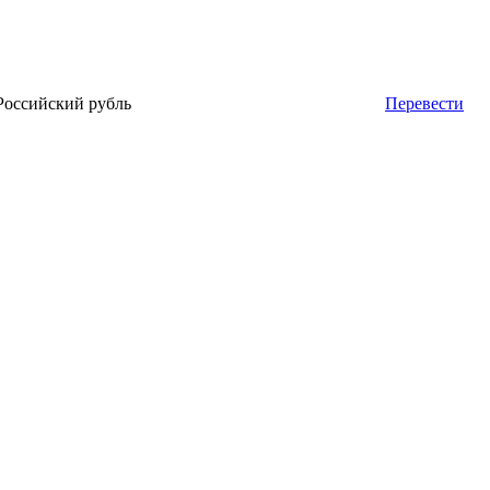
Российский рубль
Перевести
 к Рублю (RUB) онлайн сейчас на бирже Форекс (Forex)
ты в банках России и Украины на сегодня
курса валюты с 1993 года.
ать деньги?
250 NOK
500 NOK