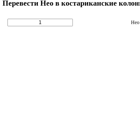
Перевести Нео в костариканские колон
Нео
Нео (Neo, NEO)
1 NEO
5 NEO
10 NEO
842.24 CRC
4 211.21 CRC
8 422.42 CRC