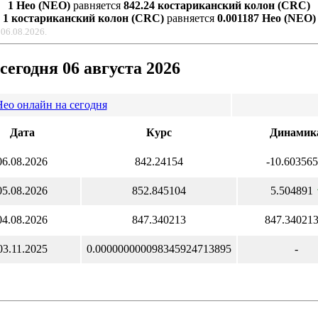
1 Нео (NEO)
равняется
842.24 костариканский колон (CRC)
1 костариканский колон (CRC)
равняется
0.001187 Нео (NEO)
06.08.2026.
егодня 06 августа 2026
ео онлайн на сегодня
Дата
Курс
Динамик
06.08.2026
842.24154
-10.60356
05.08.2026
852.845104
5.504891
04.08.2026
847.340213
847.34021
03.11.2025
0.000000000098345924713895
-