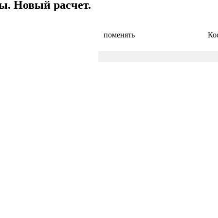
ы. Новый расчет.
поменять
Ко
Нео (Neo, NEO) к костарикан
Курсы обмена наличной валю
График Нео (Neo, NEO)
- ист
Рейтинг акций. Куда вкладыв
25 NEO
50 NEO
100 N
21 056.04 CRC
42 112.08 CRC
84 224.1