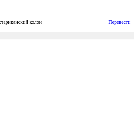
стариканский колон
Перевести
скому колону (CRC) онлайн сейчас
ты в банках России и Украины на сегодня
ория курса криптовалюты
ать деньги?
EO
250 NEO
500 NEO
5 CRC
210 560.38 CRC
421 120.77 CRC