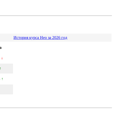
История курса Нео за 2026 год
а
5
↓
↑
3
↑