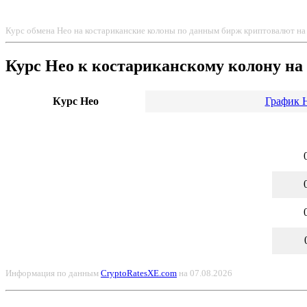
Курс обмена Нео на костариканские колоны по данным бирж криптовалют на 
Курс Нео к костариканскому колону на с
Курс Нео
График Н
Информация по данным
CryptoRatesXE.com
на 07.08.2026