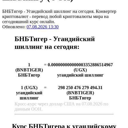
БНБТигер - Угандийский шиллинг на сегодня. Конвертер
криптовалют - перевод любой криптовалюты мира на
сегодняшний курс онлайн.
Обновлено:
07.08.2026 13:30
БНБТигер - Угандийский
шиллинг на сегодня:
1
=
0.000000000000003352886514967
(BNBTIGER)
(UGX)
БНБТигер
угандийский шиллинг
1 (UGX)
=
298 250 476 279 494.31
угандийский
(BNBTIGER)
шиллинг
БНБТигер
Кросс-курс через доллар США на 07.08.2026 по
данным ООН.
Курс БНБТигера к угандийскому