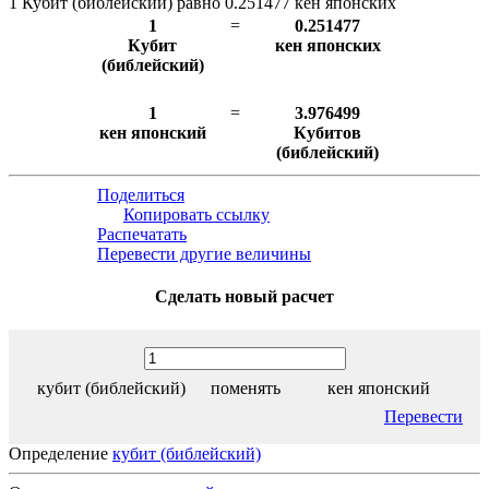
1 Кубит (библейский) равно 0.251477 кен японских
1
=
0.251477
Кубит
кен японских
(библейский)
1
=
3.976499
кен японский
Кубитов
(библейский)
Поделиться
Копировать ссылку
Распечатать
Перевести другие величины
Сделать новый расчет
кубит (библейский)
поменять
кен японский
Перевести
Определение
кубит (библейский)