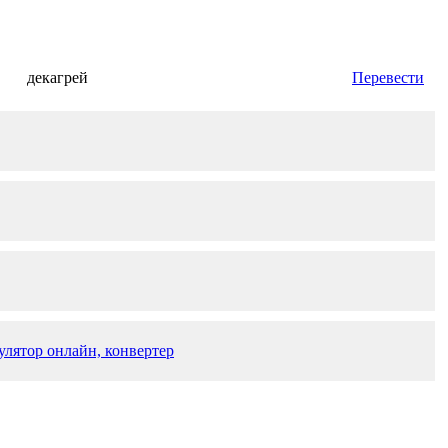
декагрей
Перевести
улятор онлайн, конвертер