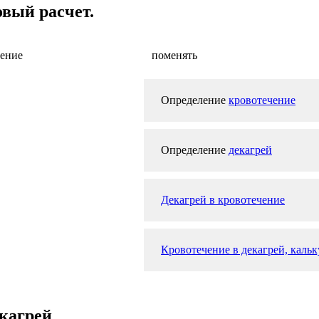
овый расчет.
чение
поменять
Определение
кровотечение
Определение
декагрей
Декагрей в кровотечение
Кровотечение в декагрей, кальк
екагрей