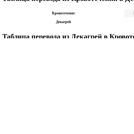
Кровотечение
Декагрей
Таблица перевода из Декагрей в Кровот
Декагрей
Кровотечение
Калькуляторы по физике
Решение задач по физике, подготовка к ЭГЕ и ГИА,
Матема
механика термодинамика и др.
степен
Калькуляторы по физике
другие
Матема