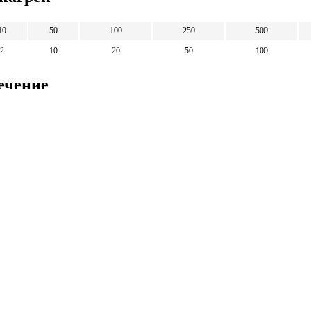
10
50
100
250
500
2
10
20
50
100
ечение
1
5
10
25
50
5
25
50
125
250
Математические
калькуляторы
тические калькуляторы: корни, дроби,
и, уравнения, фигуры, системы счисления и
 калькуляторы.
тические калькуляторы