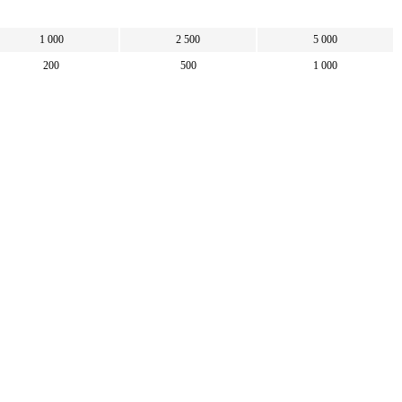
1 000
2 500
5 000
200
500
1 000
100
250
500
500
1 250
2 500