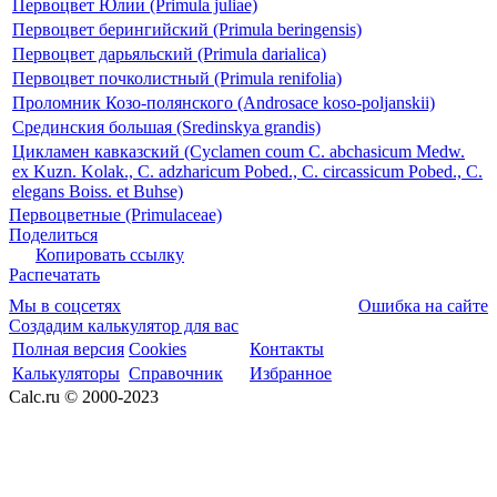
Первоцвет Юлии (Primula juliae)
Первоцвет берингийский (Primula beringensis)
Первоцвет дарьяльский (Primula darialica)
Первоцвет почколистный (Primula renifolia)
Проломник Козо-полянского (Androsace koso-poljanskii)
Срединския большая (Sredinskya grandis)
Цикламен кавказский (Cyclamen coum C. abchasicum Medw.
ex Kuzn. Kolak., C. adzharicum Pobed., C. circassicum Pobed., C.
elegans Boiss. et Buhse)
Первоцветные (Primulaceae)
Поделиться
Копировать ссылку
Распечатать
Мы в соцсетях
Ошибка на сайте
Создадим калькулятор для вас
Полная версия
Cookies
Контакты
Калькуляторы
Справочник
Избранное
Calc.ru © 2000-2023