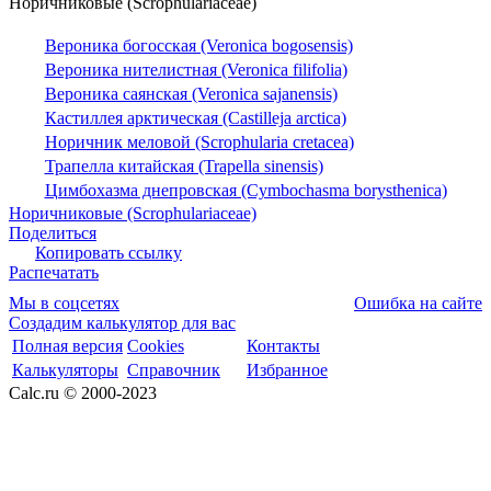
Норичниковые (Scrophulariaceae)
Вероника богосская (Veronica bogosensis)
Вероника нителистная (Veronica filifolia)
Вероника саянская (Veronica sajanensis)
Кастиллея арктическая (Castilleja arctica)
Норичник меловой (Scrophularia cretacea)
Трапелла китайская (Trapella sinensis)
Цимбохазма днепровская (Cymbochasma borysthenica)
Норичниковые (Scrophulariaceae)
Поделиться
Копировать ссылку
Распечатать
Мы в соцсетях
Ошибка на сайте
Создадим калькулятор для вас
Полная версия
Cookies
Контакты
Калькуляторы
Справочник
Избранное
Calc.ru © 2000-2023