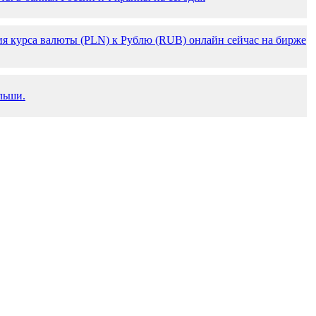
я курса валюты (PLN) к Рублю (RUB) онлайн сейчас на бирже
льши.