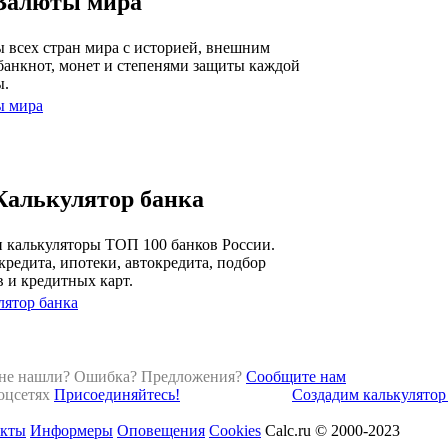
Валюты мира
 всех стран мира с историей, внешним
банкнот, монет и степенями защиты каждой
ы.
ы мира
Калькулятор банка
 калькуляторы ТОП 100 банков России.
кредита, ипотеки, автокредита, подбор
в и кредитных карт.
лятор банка
 не нашли? Ошибка? Предложения?
Сообщите нам
оцсетях
Присоединяйтесь!
Создадим калькулятор 
акты
Информеры
Оповещения
Cookies
Calc.ru © 2000-2023