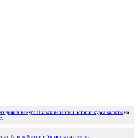
егодняшний курс Польский злотый история курса валюты
на
е
.
ты в банках России и Украины на сегодня