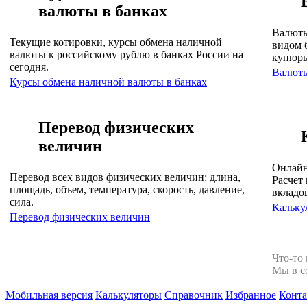
валюты в банках
Валюты
Текущие котировки, курсы обмена наличной
видом 
валюты к российскому рублю в банках России на
купюр
сегодня.
Валют
Курсы обмена наличной валюты в банках
Перевод физических
величин
Онлайн
Перевод всех видов физических величин: длина,
Расчет 
площадь, объем, температура, скорость, давление,
вкладо
сила.
Кальку
Перевод физических величин
Что-то
Мы в с
Мобильная версия
Калькуляторы
Справочник
Избранное
Конт