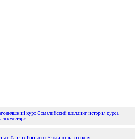
егодняшний курс Сомалийский шиллинг история курса
алькуляторе
.
ты в банках России и Украины на сегодня