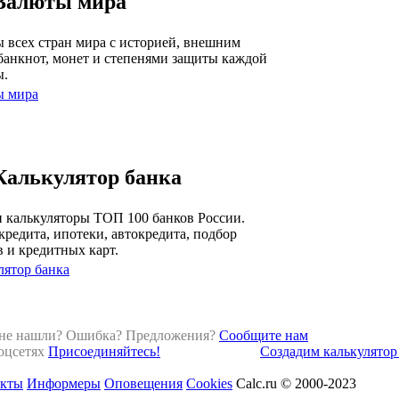
Валюты мира
 всех стран мира с историей, внешним
банкнот, монет и степенями защиты каждой
ы.
ы мира
Калькулятор банка
 калькуляторы ТОП 100 банков России.
кредита, ипотеки, автокредита, подбор
в и кредитных карт.
лятор банка
 не нашли? Ошибка? Предложения?
Сообщите нам
оцсетях
Присоединяйтесь!
Создадим калькулятор 
акты
Информеры
Оповещения
Cookies
Calc.ru © 2000-2023