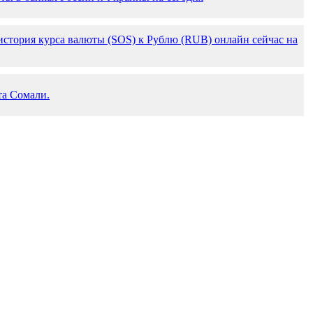
стория курса валюты (SOS) к Рублю (RUB) онлайн сейчас на
а Сомали.