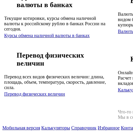
валюты в банках
Валюты
Текущие котировки, курсы обмена наличной
видом 
валюты к российскому рублю в банках России на
купюр
сегодня.
Валют
Курсы обмена наличной валюты в банках
Перевод физических
величин
Онлайн
Перевод всех видов физических величин: длина,
Расчет 
площадь, объем, температура, скорость, давление,
вкладо
сила.
Кальку
Перевод физических величин
Что-то
Мы в с
Мобильная версия
Калькуляторы
Справочник
Избранное
Конт