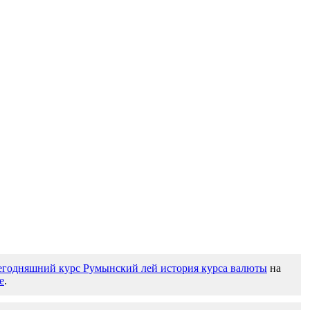
егодняшний курс Румынский лей история курса валюты
на
е
.