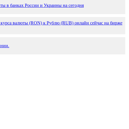
ты в банках России и Украины на сегодня
 курса валюты (RON) к Рублю (RUB) онлайн сейчас на бирже
ынии.