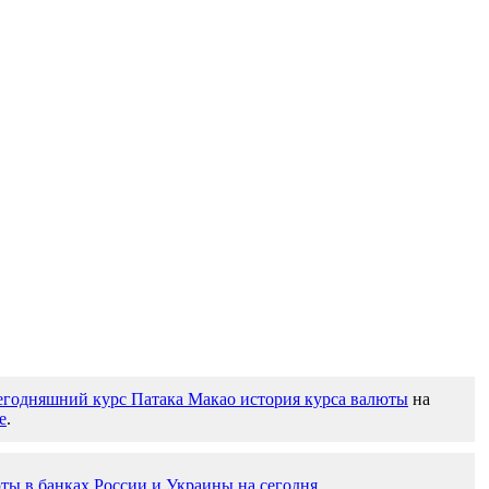
егодняшний курс Патака Макао история курса валюты
на
е
.
ты в банках России и Украины на сегодня