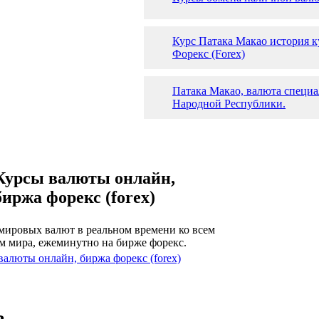
Курс Патака Макао история 
Форекс (Forex)
Патака Макао, валюта специ
Народной Республики.
Курсы валюты онлайн,
биржа форекс (forex)
мировых валют в реальном времени ко всем
м мира, ежеминутно на бирже форекс.
валюты онлайн, биржа форекс (forex)