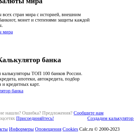
Валюты мира
 всех стран мира с историей, внешним
банкнот, монет и степенями защиты каждой
ы.
ы мира
Калькулятор банка
 калькуляторы ТОП 100 банков России.
кредита, ипотеки, автокредита, подбор
в и кредитных карт.
лятор банка
 не нашли? Ошибка? Предложения?
Сообщите нам
оцсетях
Присоединяйтесь!
Создадим калькулятор 
акты
Информеры
Оповещения
Cookies
Calc.ru © 2000-2023