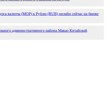
курса валюты (MOP) к Рублю (RUB) онлайн сейчас на бирже
ального административного района Макао Китайской