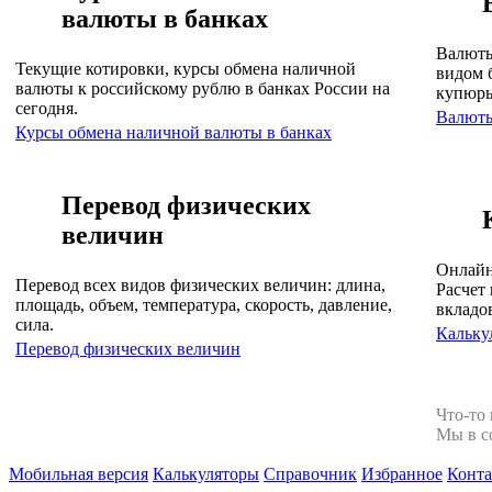
валюты в банках
Валюты
Текущие котировки, курсы обмена наличной
видом 
валюты к российскому рублю в банках России на
купюр
сегодня.
Валют
Курсы обмена наличной валюты в банках
Перевод физических
величин
Онлайн
Перевод всех видов физических величин: длина,
Расчет 
площадь, объем, температура, скорость, давление,
вкладо
сила.
Кальку
Перевод физических величин
Что-то
Мы в с
Мобильная версия
Калькуляторы
Справочник
Избранное
Конт