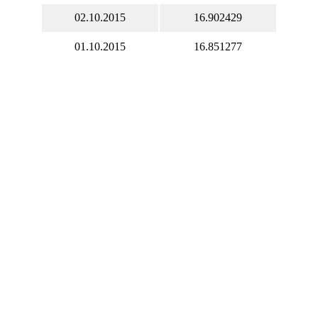
02.10.2015
16.902429
01.10.2015
16.851277
Вы также может рассчитать
сегодняшний курс Новый
израильский шекель
на нашем
валютном калькуляторе
.
Курсы обмена наличной валюты в банках России и
Украины на сегодня
Курс Новый израильский шекель история курса валюты
(ILS) к Рублю (RUB) онлайн сейчас на бирже Форекс
(Forex)
Новый израильский шекель, валюта Израиля.
1/3
Мгновенные котировки всех валют напрямую с биржи Forex.