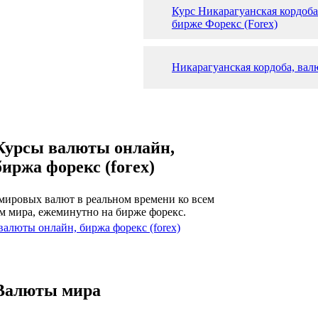
Курс Никарагуанская кордоба
бирже Форекс (Forex)
Никарагуанская кордоба, вал
Курсы валюты онлайн,
биржа форекс (forex)
мировых валют в реальном времени ко всем
м мира, ежеминутно на бирже форекс.
валюты онлайн, биржа форекс (forex)
Валюты мира