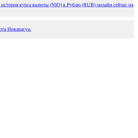
 история курса валюты (NIO) к Рублю (RUB) онлайн сейчас на
юта Никарагуа.