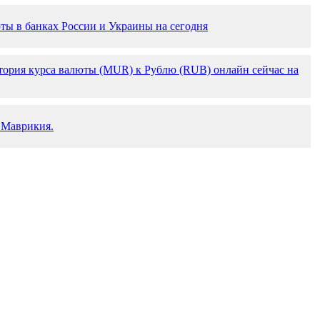
ты в банках России и Украины на сегодня
тория курса валюты (MUR) к Рублю (RUB) онлайн сейчас на
 Маврикия.