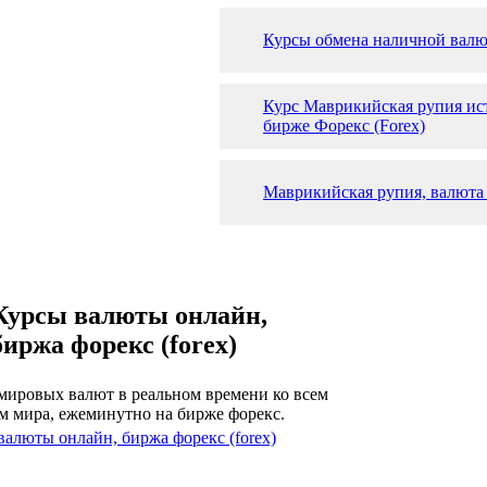
Курсы обмена наличной валю
Курс Маврикийская рупия ис
бирже Форекс (Forex)
Маврикийская рупия, валюта
Курсы валюты онлайн,
биржа форекс (forex)
мировых валют в реальном времени ко всем
м мира, ежеминутно на бирже форекс.
валюты онлайн, биржа форекс (forex)