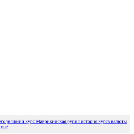
егодняшний курс Маврикийская рупия история курса валюты
торе
.