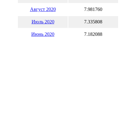
Август 2020
7.981760
Июль 2020
7.335808
Июнь 2020
7.182088
Май 2020
7.561803
Апрель 2020
7.794806
Март 2020
6.953207
Февраль 2020
6.666667
Январь 2020
6.455344
Вы также может рассчитать
с
на нашем
валютном калькуля
Курсы обмена наличной валю