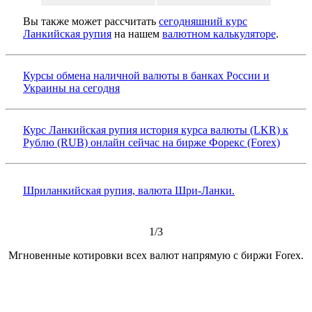
Вы также может рассчитать
сегодняшний курс
Ланкийская рупия
на нашем
валютном калькуляторе
.
Курсы обмена наличной валюты в банках России и
Украины на сегодня
Курс Ланкийская рупия история курса валюты (LKR) к
Рублю (RUB) онлайн сейчас на бирже Форекс (Forex)
Шриланкийская рупия, валюта Шри-Ланки.
1/3
Мгновенные котировки всех валют напрямую с биржи Forex.