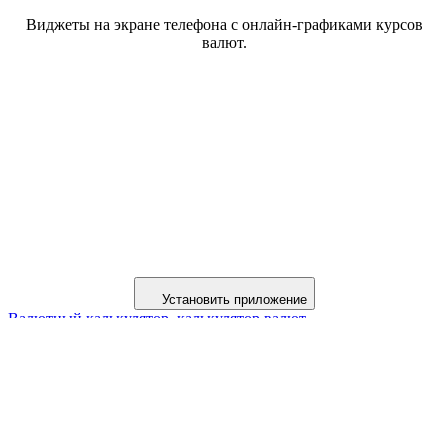
Виджеты на экране телефона с онлайн-графиками курсов
валют.
Установить приложение
Валютный калькулятор, калькулятор валют
Курсы валюты онлайн, биржа форекс (forex)
Курсы обмена наличной валюты в банках
Валюты мира