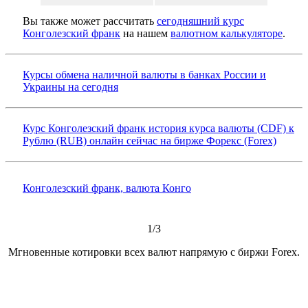
Вы также может рассчитать
сегодняшний курс
Конголезский франк
на нашем
валютном калькуляторе
.
Курсы обмена наличной валюты в банках России и
Украины на сегодня
Курс Конголезский франк история курса валюты (CDF) к
Рублю (RUB) онлайн сейчас на бирже Форекс (Forex)
Конголезский франк, валюта Конго
1/3
Мгновенные котировки всех валют напрямую с биржи Forex.