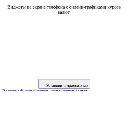
Виджеты на экране телефона с онлайн-графиками курсов
валют.
Установить приложение
Валютный калькулятор, калькулятор валют
Курсы валюты онлайн, биржа форекс (forex)
Курсы обмена наличной валюты в банках
Валюты мира