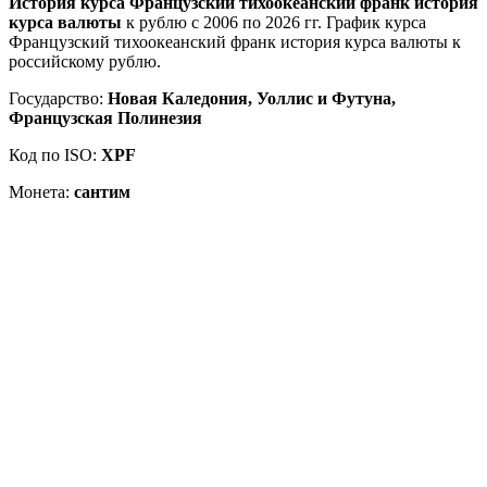
История курса Французский тихоокеанский франк история
курса валюты
к рублю с 2006 по 2026 гг. График курса
Французский тихоокеанский франк история курса валюты к
российскому рублю.
Государство:
Новая Каледония, Уоллис и Футуна,
Французская Полинезия
Код по ISO:
XPF
Монета:
сантим