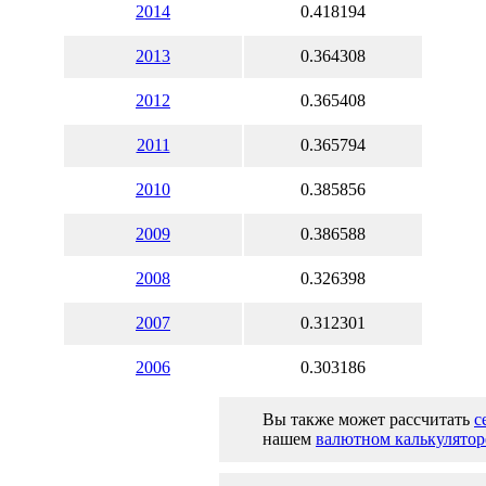
2014
0.418194
2013
0.364308
2012
0.365408
2011
0.365794
2010
0.385856
2009
0.386588
2008
0.326398
2007
0.312301
2006
0.303186
Вы также может рассчитать
с
нашем
валютном калькулятор