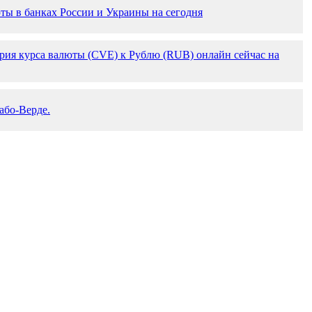
ты в банках России и Украины на сегодня
рия курса валюты (CVE) к Рублю (RUB) онлайн сейчас на
або-Верде.