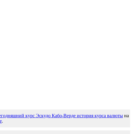
егодняшний курс Эскудо Кабо-Верде история курса валюты
на
е
.