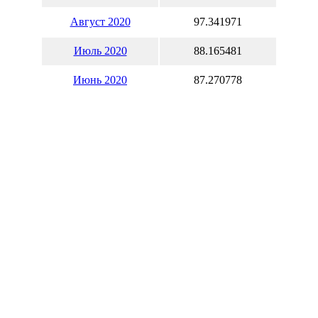
Август 2020
97.341971
Июль 2020
88.165481
Июнь 2020
87.270778
Май 2020
93.424084
Апрель 2020
97.149341
Март 2020
85.562232
Февраль 2020
84.476411
Январь 2020
82.252507
Вы также может рассчитать
с
нашем
валютном калькулятор
Курсы обмена наличной валю