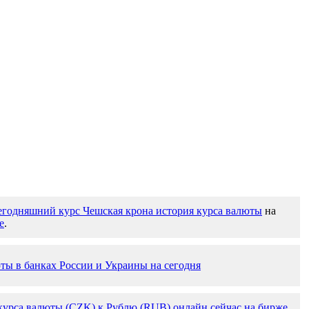
егодняшний курс Чешская крона история курса валюты
на
е
.
ты в банках России и Украины на сегодня
курса валюты (CZK) к Рублю (RUB) онлайн сейчас на бирже