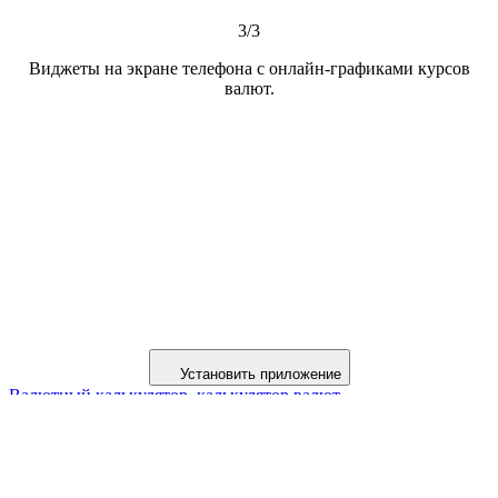
3/3
Виджеты на экране телефона с онлайн-графиками курсов
валют.
Установить приложение
Валютный калькулятор, калькулятор валют
Курсы валюты онлайн, биржа форекс (forex)
Курсы обмена наличной валюты в банках