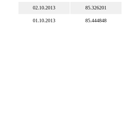
02.10.2013
85.326201
01.10.2013
85.444848
Вы также может рассчитать
сегодняшний курс
Бахрейнский динар
на нашем
валютном калькуляторе
.
Курсы обмена наличной валюты в банках России и
Украины на сегодня
Курс Бахрейнский динар история курса валюты (BHD) к
Рублю (RUB) онлайн сейчас на бирже Форекс (Forex)
Бахрейнский динар, валюта Бахрейн.
1/3
Мгновенные котировки всех валют напрямую с биржи Forex.